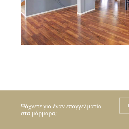
Pellentesque odio nisi, e
Accounts 
Donec nec justo eget felis facilisi
porttitor mauris sit amet or
pellentesque felis. Morbi in sem quis 
Pellentesque odio nisi, e
Compan
Ψάχνετε για έναν επαγγελματία
στα μάρμαρα;
Donec nec justo eget felis facilisi
porttitor mauris sit amet or