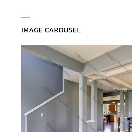
Pellentesque odio nisi, e
IMAGE CAROUSEL
Medi
Donec nec justo eget felis facilisi
porttitor mauris sit amet or
pellentesque felis. Morbi in sem quis 
Pellentesque odio nisi, e
Accounts 
Donec nec justo eget felis facilisi
porttitor mauris sit amet or
pellentesque felis. Morbi in sem quis 