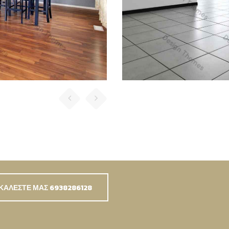
uismod in, pharetra
KIRAN JAMES
Management Officer
s fermentum. Aliquam
ci. Aenean dignissim
dui placerat ornare.
uismod in, pharetra
FINCY JEORGE
y Executive Officer
ΚΑΛΕΣΤΕ ΜΑΣ 6938286128
s fermentum. Aliquam
ci. Aenean dignissim