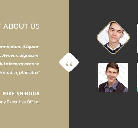
Y ABOUT US
s fermentum. Aliquam
ci. Aenean dignissim
dui placerat ornare.
uismod in, pharetra
MIKE SHINODA
y Executive Officer
s fermentum. Aliquam
ci. Aenean dignissim
dui placerat ornare.