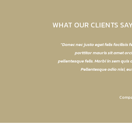
WHAT OUR CLIENTS SA
Donec nec justo eget felis facilisi
porttitor mauris sit amet or
pellentesque felis. Morbi in sem quis 
Pellentesque odio nisi, e
Compan
Donec nec justo eget felis facilisi
porttitor mauris sit amet or
pellentesque felis. Morbi in sem quis 