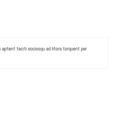
ss aptent taciti sociosqu ad litora torquent per
Lor
con