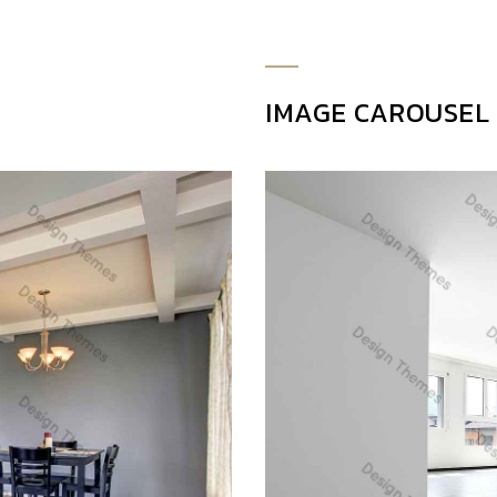
uismod in, pharetra
JOHN MILLER
IMAGE CAROUSEL
a Marketing Analyst
s fermentum. Aliquam
ci. Aenean dignissim
dui placerat ornare.
uismod in, pharetra
PETER JACKSON
Management Officer
s fermentum. Aliquam
ci. Aenean dignissim
dui placerat ornare.