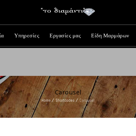
ία
Υπηρεσίες
Εργασίες μας
Είδη Μαρμάρων
Carousel
Home
Shortcodes
Carousel