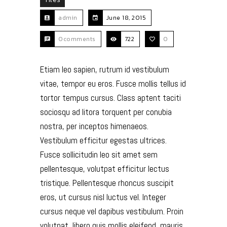
admin
June 18, 2015
0comments
722
0
Etiam leo sapien, rutrum id vestibulum
vitae, tempor eu eros. Fusce mollis tellus id
tortor tempus cursus. Class aptent taciti
sociosqu ad litora torquent per conubia
nostra, per inceptos himenaeos.
Vestibulum efficitur egestas ultrices.
Fusce sollicitudin leo sit amet sem
pellentesque, volutpat efficitur lectus
tristique. Pellentesque rhoncus suscipit
eros, ut cursus nisl luctus vel. Integer
cursus neque vel dapibus vestibulum. Proin
volutpat, libero quis mollis eleifend, mauris