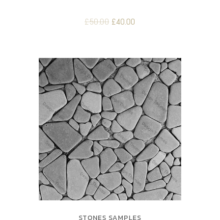
£
50.00
£
40.00
STONES SAMPLES