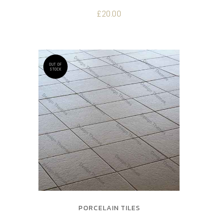
£
20.00
OUT OF
STOCK
PORCELAIN TILES