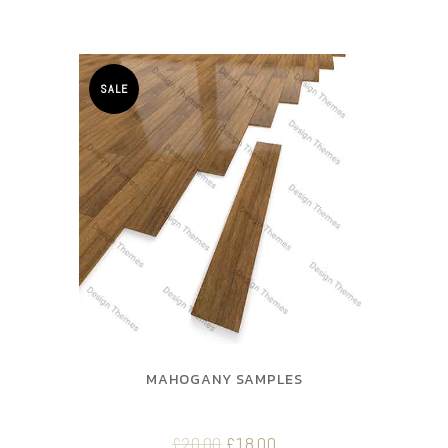
SALE
MAHOGANY SAMPLES
£
20.00
£
18.00