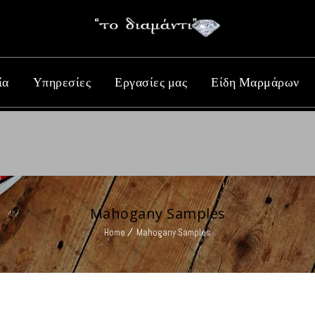
ία
Υπηρεσίες
Εργασίες μας
Είδη Μαρμάρων
Mahogany Samples
Home
Mahogany Samples