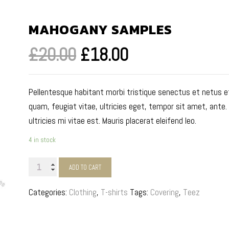
MAHOGANY SAMPLES
£
20.00
£
18.00
Pellentesque habitant morbi tristique senectus et netus 
quam, feugiat vitae, ultricies eget, tempor sit amet, ant
ultricies mi vitae est. Mauris placerat eleifend leo.
4 in stock
Mahogany
ADD TO CART
Samples
Categories:
Clothing
,
T-shirts
Tags:
Covering
,
Teez
quantity