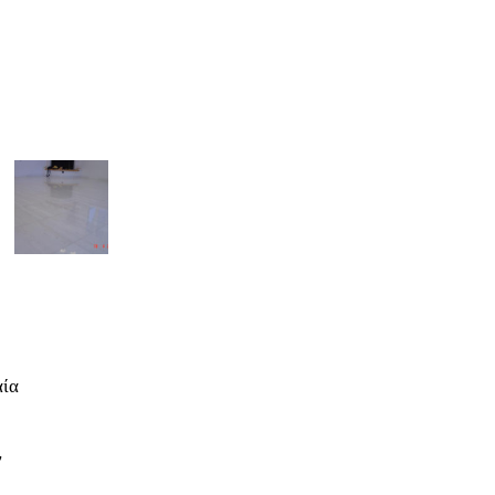
αία
ν